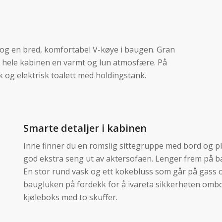
 og en bred, komfortabel V-køye i baugen. Gran
 hele kabinen en varmt og lun atmosfære. På
k og elektrisk toalett med holdingstank.
Smarte detaljer i kabinen
Inne finner du en romslig sittegruppe med bord og pl
god ekstra seng ut av aktersofaen. Lenger frem på ba
En stor rund vask og ett kokebluss som går på gass 
baugluken på fordekk for å ivareta sikkerheten ombor
kjøleboks med to skuffer.