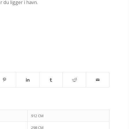
r du ligger i havn.
912 CM
298 CM