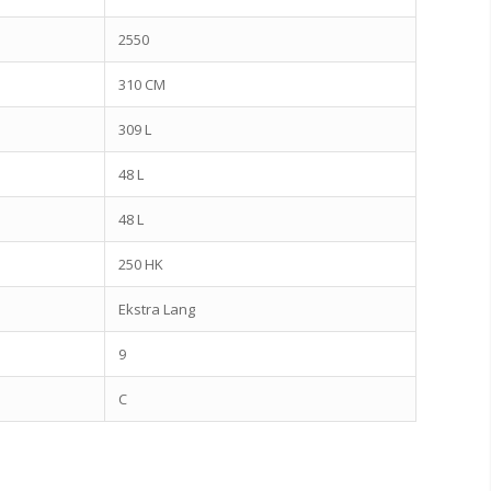
2550
310 CM
309 L
48 L
48 L
250 HK
Ekstra Lang
9
C