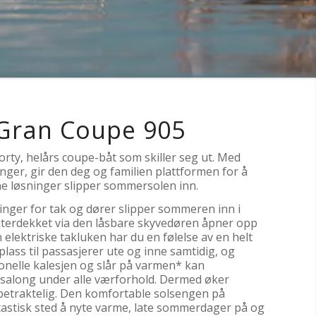
Gran Coupe 905
rty, helårs coupe-båt som skiller seg ut. Med
nger, gir den deg og familien plattformen for å
pne løsninger slipper sommersolen inn.
nger for tak og dører slipper sommeren inn i
 akterdekket via den låsbare skyvedøren åpner opp
 elektriske takluken har du en følelse av en helt
lass til passasjerer ute og inne samtidig, og
onelle kalesjen og slår på varmen* kan
salong under alle værforhold. Dermed øker
etraktelig. Den komfortable solsengen på
tastisk sted å nyte varme, late sommerdager på og