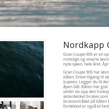
Nordkapp 
Gran Coupe 905 er en spo
romslige og smarte løsni
nyte sjøen, hele året. Å
Gran Coupe 905 har løsni
båten. Enkel tilgang til
kupeen. Legger du til den
åpen båt. Båten har god p
setter du opp den funksj
akterdekket brukes som 
bruksområdet på båten b
fordekket er også et fan