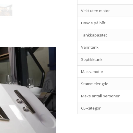
Vekt uten motor
Høyde på båt
Tankkapasitet
Vanntank
Septikktank
Maks. motor
Stammelengde
Maks antall personer
CE-kategori